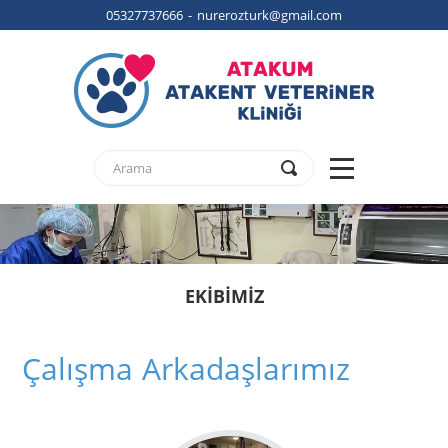
05327737666 - nurerozturk@gmail.com
EKİBİMİZ
Çalışma Arkadaşlarımız