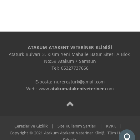
ATAKUM ATAKENT VETERİNER KLİNİĞİ
Atatürk Bulvarı 3. Kısım Yeni Mahalle Batur Sitesi A Blok 
No:59 Atakum / Samsun

Tel: 05327737666

E-posta: nurerozturk@gmail.com

Web: www.
atakumatakentveteriner
.com
Çerezler ve Gizlilik
|
Site Kullanım Şartları
|
KVKK
|
Copyright © 2021 Atakum Atakent Veteriner Kliniği. Tüm Hakları
Saklıdır.