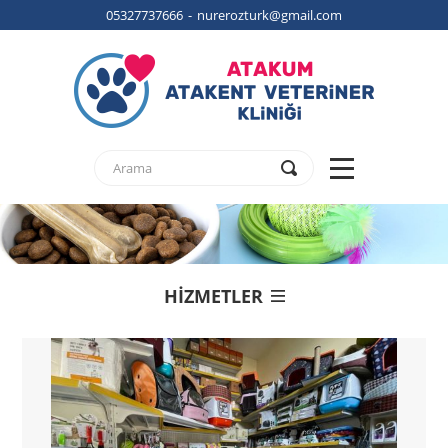
05327737666 - nurerozturk@gmail.com
HİZMETLER