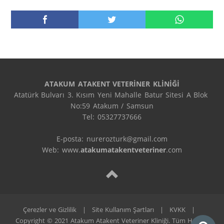
ATAKUM ATAKENT VETERİNER KLİNİĞİ
Atatürk Bulvarı 3. Kısım Yeni Mahalle Batur Sitesi A Blok 
No:59 Atakum / Samsun

Tel: 05327737666

E-posta: nurerozturk@gmail.com

Web: www.
atakumatakentveteriner
.com
Çerezler ve Gizlilik
|
Site Kullanım Şartları
|
KVKK
|
Copyright © 2021 Atakum Atakent Veteriner Kliniği. Tüm Hakları