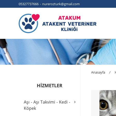
05327737666 - nurerozturk@gmail.com
Anasayfa
/
HİZMETLER
›
Aşı - Aşı Takvimi - Kedi -
Köpek