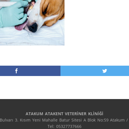
ATAKUM ATAKENT VETERİNER KLİNİĞİ
 Bulvarı 3. Kısım Yeni Mahalle Batur Sitesi A Blok No:59 Atakum /
Tel: 05327737666
